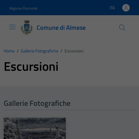
Vai ai contenuti
Vai al footer
ITA
Regione Piemonte
Lingua attiva:
Comune di Almese
Home
/
Gallerie Fotografiche
/
Escursioni
Escursioni
Gallerie Fotografiche