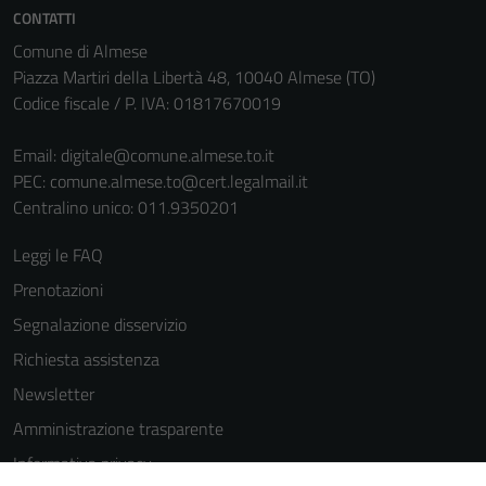
CONTATTI
Comune di Almese
Piazza Martiri della Libertà 48, 10040 Almese (TO)
Codice fiscale / P. IVA: 01817670019
Email:
digitale@comune.almese.to.it
PEC:
comune.almese.to@cert.legalmail.it
Centralino unico: 011.9350201
Leggi le FAQ
Prenotazioni
Segnalazione disservizio
Richiesta assistenza
Newsletter
Amministrazione trasparente
Tecnici
Informativa privacy
Questi cookie