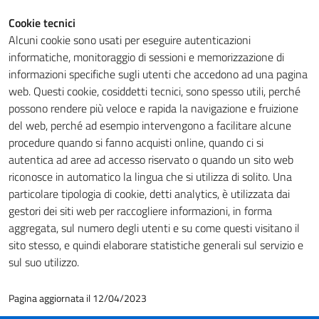
Cookie tecnici
Alcuni cookie sono usati per eseguire autenticazioni
Tecnici
informatiche, monitoraggio di sessioni e memorizzazione di
Questi cookie
informazioni specifiche sugli utenti che accedono ad una pagina
sono necessari
web. Questi cookie, cosiddetti tecnici, sono spesso utili, perché
per il
possono rendere più veloce e rapida la navigazione e fruizione
funzionamento
del web, perché ad esempio intervengono a facilitare alcune
del sito e non
procedure quando si fanno acquisti online, quando ci si
possono
autentica ad aree ad accesso riservato o quando un sito web
essere
riconosce in automatico la lingua che si utilizza di solito. Una
disabilitati.
particolare tipologia di cookie, detti analytics, è utilizzata dai
Questi cookie
gestori dei siti web per raccogliere informazioni, in forma
non raccolgono
aggregata, sul numero degli utenti e su come questi visitano il
informazioni
sito stesso, e quindi elaborare statistiche generali sul servizio e
personali.
sul suo utilizzo.
Pagina aggiornata il 12/04/2023