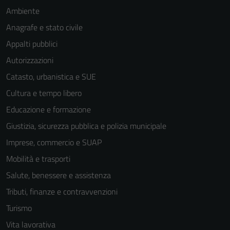
Ambiente
funzionamento
del sito e non
Anagrafe e stato civile
possono
Appalti pubblici
essere
Autorizzazioni
disabilitati.
Questi cookie
Catasto, urbanistica e SUE
non raccolgono
Cultura e tempo libero
informazioni
Educazione e formazione
personali.
Giustizia, sicurezza pubblica e polizia municipale
Imprese, commercio e SUAP
Mobilità e trasporti
Salute, benessere e assistenza
Tributi, finanze e contravvenzioni
Turismo
Vita lavorativa