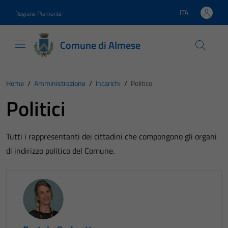
Vai ai contenuti
Vai al footer
ITA
Regione Piemonte
Lingua attiva:
Comune di Almese
Home
/
Amministrazione
/
Incarichi
/
Politico
Politici
Tutti i rappresentanti dei cittadini che compongono gli organi
di indirizzo politico del Comune.