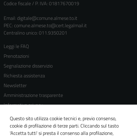
Codice fiscale / P. IVA: 01817670019
Email:
digitale@comune.almese.to.it
PEC:
comune.almese.to@cert.legalmail.it
Centralino unico: 011.9350201
Leggi le FAQ
Prenotazioni
Segnalazione disservizio
Richiesta assistenza
Newsletter
Amministrazione trasparente
Informativa privacy
Cookie Policy
Questo sito utilizza cookie tecnici e, previo consenso,
Note legali
cookie di profilazione di terze parti. Cliccando sul tasto
'Accetta tutti' si presta il consenso alla profilazione,
Dichiarazione di accessibilità