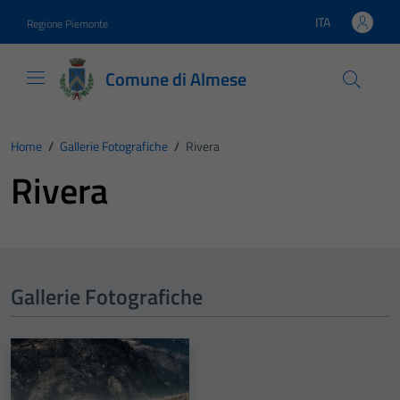
Vai ai contenuti
Vai al footer
ITA
Regione Piemonte
Lingua attiva:
Comune di Almese
Home
/
Gallerie Fotografiche
/
Rivera
Rivera
Gallerie Fotografiche