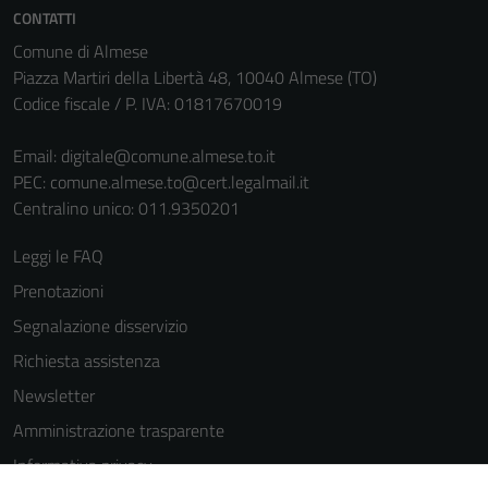
CONTATTI
Comune di Almese
Piazza Martiri della Libertà 48, 10040 Almese (TO)
Codice fiscale / P. IVA: 01817670019
Email:
digitale@comune.almese.to.it
PEC:
comune.almese.to@cert.legalmail.it
Centralino unico: 011.9350201
Leggi le FAQ
Prenotazioni
Segnalazione disservizio
Richiesta assistenza
Newsletter
Amministrazione trasparente
Tecnici
Informativa privacy
Questi cookie