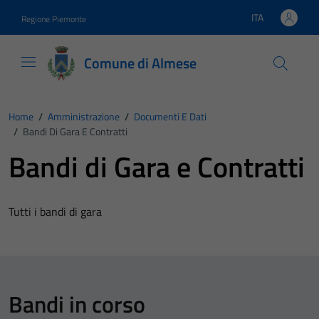
Vai ai contenuti
Vai al footer
ITA
Regione Piemonte
Lingua attiva:
Comune di Almese
Home
/
Amministrazione
/
Documenti E Dati
/
Bandi Di Gara E Contratti
Bandi di Gara e Contratti
Tutti i bandi di gara
Bandi in corso