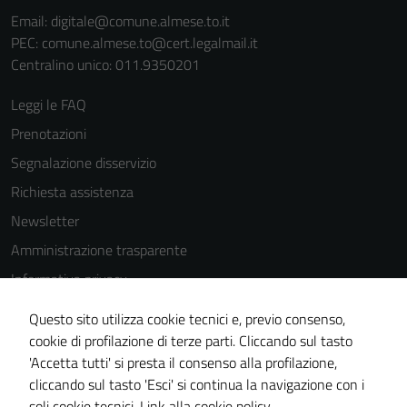
Email:
digitale@comune.almese.to.it
PEC:
comune.almese.to@cert.legalmail.it
Centralino unico: 011.9350201
Leggi le FAQ
Prenotazioni
Segnalazione disservizio
Richiesta assistenza
Newsletter
Amministrazione trasparente
Informativa privacy
Cookie Policy
Questo sito utilizza cookie tecnici e, previo consenso,
Tecnici
Note legali
cookie di profilazione di terze parti. Cliccando sul tasto
Questi cookie
'Accetta tutti' si presta il consenso alla profilazione,
Dichiarazione di accessibilità
sono necessari
cliccando sul tasto 'Esci' si continua la navigazione con i
per il
Piano di miglioramento del sito
soli cookie tecnici.
Link alla cookie policy