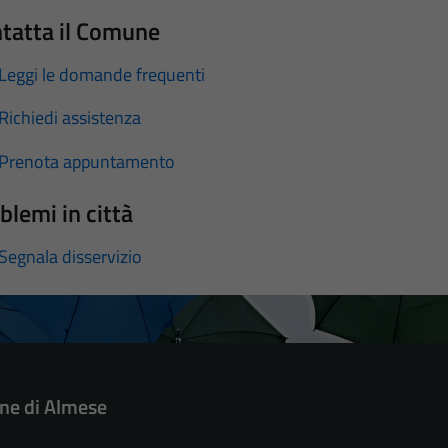
tatta il Comune
Leggi le domande frequenti
Richiedi assistenza
Prenota appuntamento
blemi in città
Segnala disservizio
e di Almese