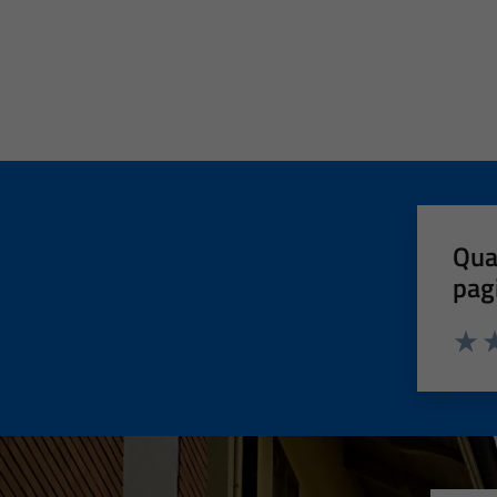
Qua
pag
Valut
Va