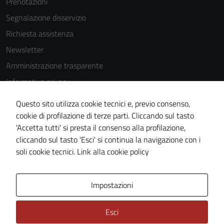
Prenotazioni
essere
disabilitati.
Segnalazione disservizio
Questi cookie
Richiesta assistenza
non raccolgono
Newsletter
informazioni
personali.
Amministrazione trasparente
Informativa privacy
Cookie Policy
Questo sito utilizza cookie tecnici e, previo consenso,
Note legali
cookie di profilazione di terze parti. Cliccando sul tasto
'Accetta tutti' si presta il consenso alla profilazione,
Dichiarazione di accessibilità
cliccando sul tasto 'Esci' si continua la navigazione con i
Piano di miglioramento del sito
soli cookie tecnici.
Link alla cookie policy
Area Privata
Impostazioni
Esci