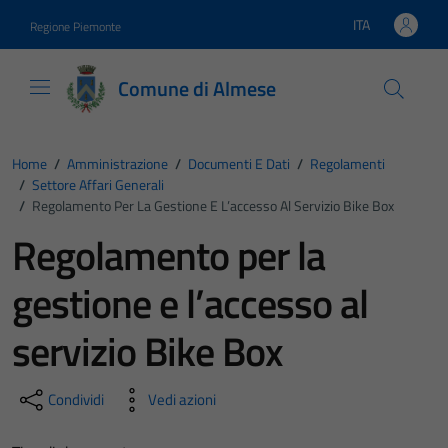
Vai ai contenuti
Vai al footer
ITA
Regione Piemonte
Lingua attiva:
Comune di Almese
Home
/
Amministrazione
/
Documenti E Dati
/
Regolamenti
/
Settore Affari Generali
/
Regolamento Per La Gestione E L’accesso Al Servizio Bike Box
Regolamento per la
gestione e l’accesso al
servizio Bike Box
Condividi
Vedi azioni