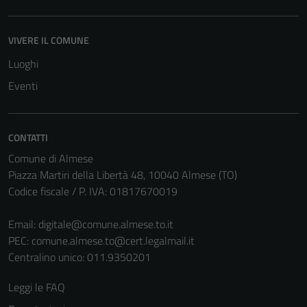
VIVERE IL COMUNE
Luoghi
Eventi
CONTATTI
Comune di Almese
Piazza Martiri della Libertà 48, 10040 Almese (TO)
Codice fiscale / P. IVA: 01817670019
Tecnici
Questi cookie
Email:
digitale@comune.almese.to.it
sono necessari
PEC:
comune.almese.to@cert.legalmail.it
per il
Centralino unico: 011.9350201
funzionamento
del sito e non
Leggi le FAQ
possono