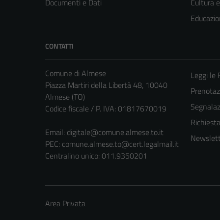
Documenti e Dati
Cultura 
Educazio
CONTATTI
Comune di Almese
Leggi le
Piazza Martiri della Libertà 48, 10040
Prenotaz
Almese (TO)
Segnalazi
Codice fiscale / P. IVA: 01817670019
Richiest
Email:
digitale@comune.almese.to.it
Newslett
PEC:
comune.almese.to@cert.legalmail.it
Centralino unico: 011.9350201
Area Privata