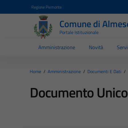
Vai ai contenuti
Vai al footer
Regione Piemonte
Comune di Almes
Portale Istituzionale
Amministrazione
Novità
Servi
Home
/
Amministrazione
/
Documenti E Dati
/
Documento Unico