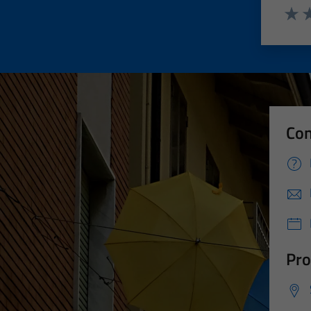
Valut
Va
Con
Pro