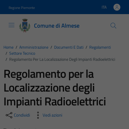
Vai ai contenuti
Vai al footer
ITA
Regione Piemonte
Lingua attiva:
Comune di Almese
Home
/
Amministrazione
/
Documenti E Dati
/
Regolamenti
/
Settore Tecnico
/
Regolamento Per La Localizzazione Degli Impianti Radioelettrici
Regolamento per la
Localizzazione degli
Impianti Radioelettrici
Condividi
Vedi azioni