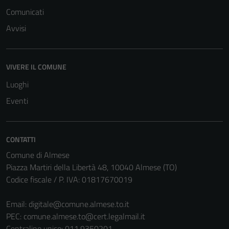
Comunicati
Avvisi
VIVERE IL COMUNE
Luoghi
Eventi
CONTATTI
Comune di Almese
Tecnici
Piazza Martiri della Libertà 48, 10040 Almese (TO)
Questi cookie
Codice fiscale / P. IVA: 01817670019
sono necessari
per il
Email:
digitale@comune.almese.to.it
funzionamento
PEC:
comune.almese.to@cert.legalmail.it
del sito e non
Centralino unico: 011.9350201