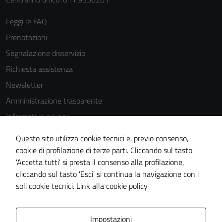
possono
essere
Leggi le FAQ
disabilitati.
Prenotazioni
Questi cookie
Segnalazione disservizio
non raccolgono
informazioni
Richiesta assistenza
personali.
Newsletter
Amministrazione trasparente
Informativa privacy
Cookie Policy
Questo sito utilizza cookie tecnici e, previo consenso,
Note legali
cookie di profilazione di terze parti. Cliccando sul tasto
'Accetta tutti' si presta il consenso alla profilazione,
Dichiarazione di accessibilità
cliccando sul tasto 'Esci' si continua la navigazione con i
Piano di miglioramento del sito
soli cookie tecnici.
Link alla cookie policy
Area Privata
Impostazioni