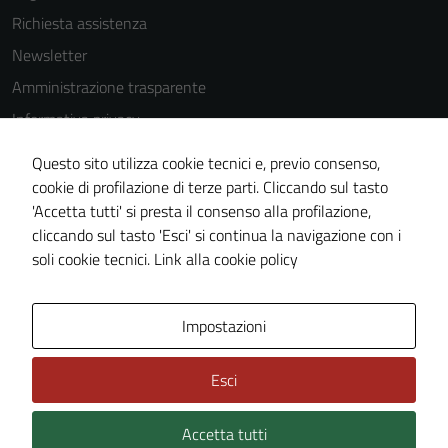
Richiesta assistenza
Newsletter
Amministrazione trasparente
Informativa privacy
Cookie Policy
Questo sito utilizza cookie tecnici e, previo consenso,
Note legali
cookie di profilazione di terze parti. Cliccando sul tasto
'Accetta tutti' si presta il consenso alla profilazione,
Dichiarazione di accessibilità
cliccando sul tasto 'Esci' si continua la navigazione con i
Piano di miglioramento del sito
soli cookie tecnici.
Link alla cookie policy
Area Privata
Impostazioni
Esci
Accetta tutti
Credits: ©
Technical Design s.r.l.