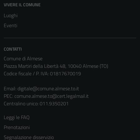
disabilitati.
VIVERE IL COMUNE
Questi cookie
Luoghi
non raccolgono
informazioni
Eventi
personali.
CONTATTI
Comune di Almese
Piazza Martiri della Libertà 48, 10040 Almese (TO)
Codice fiscale / P. IVA: 01817670019
Email:
digitale@comune.almese.to.it
PEC:
comune.almese.to@cert.legalmail.it
Centralino unico: 011.9350201
Leggi le FAQ
Prenotazioni
Segnalazione disservizio