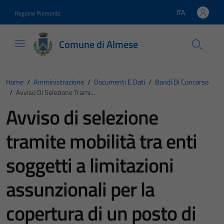
Vai ai contenuti
Vai al footer
ITA
Regione Piemonte
Lingua attiva:
Comune di Almese
Home
/
Amministrazione
/
Documenti E Dati
/
Bandi Di Concorso
/
Avviso Di Selezione Trami...
Avviso di selezione
tramite mobilità tra enti
soggetti a limitazioni
assunzionali per la
copertura di un posto di