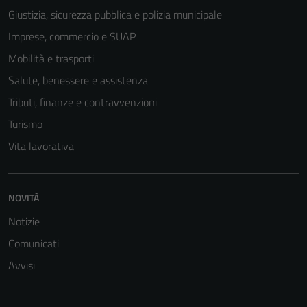
Giustizia, sicurezza pubblica e polizia municipale
Imprese, commercio e SUAP
Mobilità e trasporti
Salute, benessere e assistenza
Tributi, finanze e contravvenzioni
Turismo
Vita lavorativa
Tecnici
Questi cookie
NOVITÀ
sono necessari
Notizie
per il
Comunicati
funzionamento
del sito e non
Avvisi
possono
essere