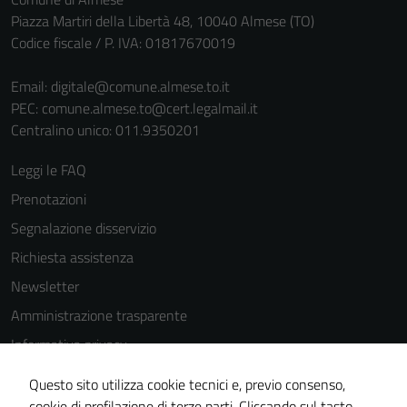
personali.
Piazza Martiri della Libertà 48, 10040 Almese (TO)
Codice fiscale / P. IVA: 01817670019
Email:
digitale@comune.almese.to.it
PEC:
comune.almese.to@cert.legalmail.it
Centralino unico: 011.9350201
Leggi le FAQ
Prenotazioni
Segnalazione disservizio
Richiesta assistenza
Newsletter
Amministrazione trasparente
Informativa privacy
Cookie Policy
Questo sito utilizza cookie tecnici e, previo consenso,
Note legali
cookie di profilazione di terze parti. Cliccando sul tasto