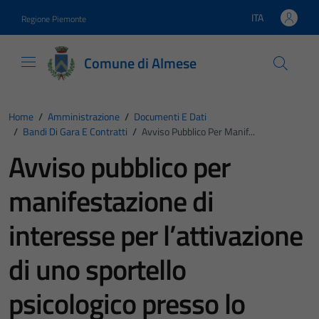
Vai ai contenuti
Vai al footer
ITA
Regione Piemonte
Lingua attiva:
Comune di Almese
Home
/
Amministrazione
/
Documenti E Dati
/
Bandi Di Gara E Contratti
/
Avviso Pubblico Per Manif...
Avviso pubblico per
manifestazione di
interesse per l’attivazione
di uno sportello
psicologico presso lo