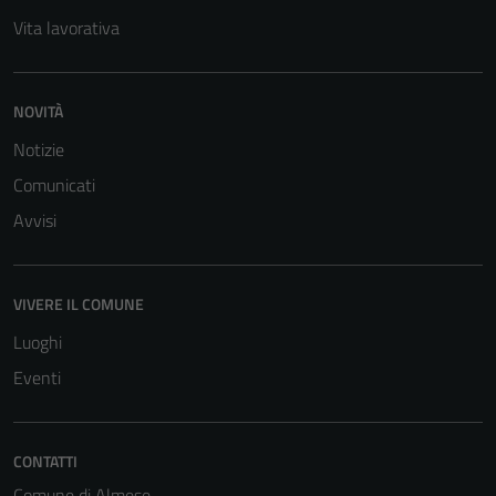
Vita lavorativa
NOVITÀ
Notizie
Comunicati
Tecnici
Questi cookie
Avvisi
sono necessari
per il
funzionamento
VIVERE IL COMUNE
del sito e non
Luoghi
possono
essere
Eventi
disabilitati.
Questi cookie
non raccolgono
CONTATTI
informazioni
Comune di Almese