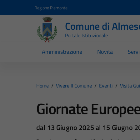
Vai ai contenuti
Vai al footer
Regione Piemonte
Comune di Almes
Portale Istituzionale
Amministrazione
Novità
Servi
Home
/
Vivere Il Comune
/
Eventi
/
Visita Gu
Giornate Europee
dal 13 Giugno 2025 al 15 Giugno 