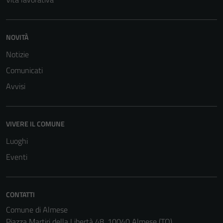
per il
funzionamento
del sito e non
NOVITÀ
possono
essere
Notizie
disabilitati.
Comunicati
Questi cookie
non raccolgono
Avvisi
informazioni
personali.
VIVERE IL COMUNE
Luoghi
Eventi
CONTATTI
Comune di Almese
Piazza Martiri della Libertà 48, 10040 Almese (TO)