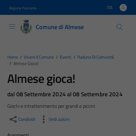
Vai ai contenuti
Vai al footer
ITA
Regione Piemonte
Lingua attiva:
Comune di Almese
Home
/
Vivere Il Comune
/
Eventi
/
Raduno Di Comunità
/
Almese Gioca!
Almese gioca!
dal 08 Settembre 2024 al 08 Settembre 2024
Giochi e intrattenimento per grandi e piccini
Condividi
Vedi azioni
Argomenti