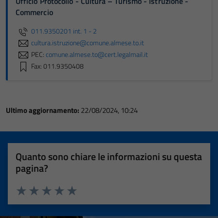
Ufficio Protocollo - Cultura – Turismo - Istruzione -
Commercio
011.9350201 int. 1 - 2
cultura.istruzione@comune.almese.to.it
PEC:
comune.almese.to@cert.legalmail.it
Fax: 011.9350408
Ultimo aggiornamento:
22/08/2024, 10:24
Quanto sono chiare le informazioni su questa
pagina?
Valuta 1 stelle su 5
Valuta 2 stelle su 5
Valuta 3 stelle su 5
Valuta 4 stelle su 5
Valuta 5 stelle su 5