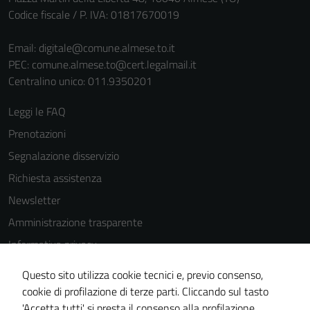
Codice fiscale / P. IVA: 01817670019
Email:
digitale@comune.almese.to.it
PEC:
comune.almese.to@cert.legalmail.it
Centralino unico: 011.9350201
Leggi le FAQ
Prenotazioni
Segnalazione disservizio
Richiesta assistenza
Newsletter
Amministrazione trasparente
Informativa privacy
Cookie Policy
Questo sito utilizza cookie tecnici e, previo consenso,
Note legali
cookie di profilazione di terze parti. Cliccando sul tasto
'Accetta tutti' si presta il consenso alla profilazione,