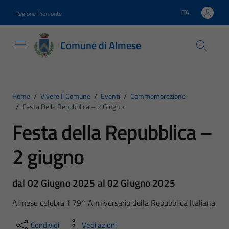
Vai ai contenuti
Vai al footer
ITA
Regione Piemonte
Lingua attiva:
Comune di Almese
Home
/
Vivere Il Comune
/
Eventi
/
Commemorazione
/
Festa Della Repubblica – 2 Giugno
Festa della Repubblica –
2 giugno
dal 02 Giugno 2025 al 02 Giugno 2025
Almese celebra il 79° Anniversario della Repubblica Italiana.
Condividi
Vedi azioni