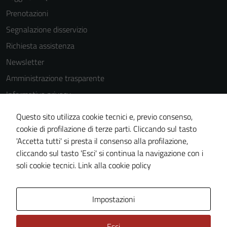
Prenotazioni
Segnalazione disservizio
Richiesta assistenza
Newsletter
Amministrazione trasparente
Informativa privacy
Cookie Policy
Questo sito utilizza cookie tecnici e, previo consenso,
Note legali
cookie di profilazione di terze parti. Cliccando sul tasto
'Accetta tutti' si presta il consenso alla profilazione,
Dichiarazione di accessibilità
cliccando sul tasto 'Esci' si continua la navigazione con i
Piano di miglioramento del sito
soli cookie tecnici.
Link alla cookie policy
Area Privata
Impostazioni
Esci