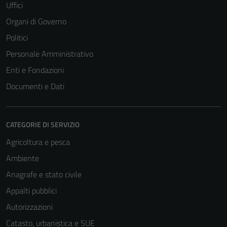
Uffici
Organi di Governo
Tecnici
Politici
Questi cookie
Personale Amministrativo
sono necessari
Enti e Fondazioni
per il
funzionamento
Documenti e Dati
del sito e non
possono
essere
CATEGORIE DI SERVIZIO
disabilitati.
Agricoltura e pesca
Questi cookie
Ambiente
non raccolgono
informazioni
Anagrafe e stato civile
personali.
Appalti pubblici
Autorizzazioni
Catasto, urbanistica e SUE