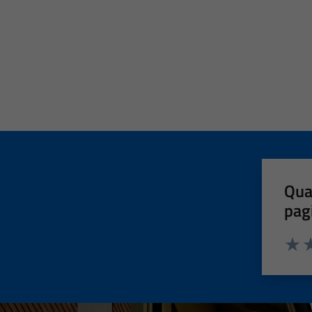
Qua
pag
Valut
Va