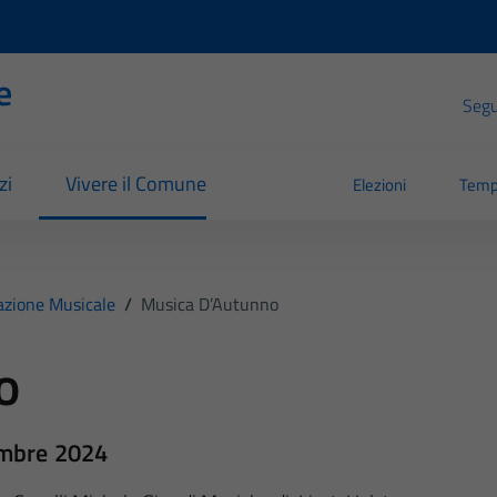
e
Segui
zi
Vivere il Comune
Elezioni
Temp
azione Musicale
/
Musica D’Autunno
o
embre 2024