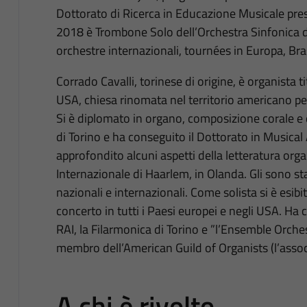
Dottorato di Ricerca in Educazione Musicale pres
2018 è Trombone Solo dell’Orchestra Sinfonica d
orchestre internazionali, tournées in Europa, Brasi
Corrado Cavalli, torinese di origine, è organista t
USA, chiesa rinomata nel territorio americano p
Si è diplomato in organo, composizione corale e 
di Torino e ha conseguito il Dottorato in Musical A
approfondito alcuni aspetti della letteratura org
Internazionale di Haarlem, in Olanda. Gli sono stat
nazionali e internazionali. Come solista si è esibi
concerto in tutti i Paesi europei e negli USA. Ha 
RAI, la Filarmonica di Torino e ”l’Ensemble Orches
membro dell’American Guild of Organists (l’associ
A chi è rivolto