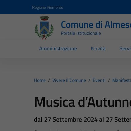
Vai ai contenuti
Vai al footer
Regione Piemonte
Comune di Almes
Portale Istituzionale
Amministrazione
Novità
Servi
Home
/
Vivere Il Comune
/
Eventi
/
Manifest
Musica d’Autunn
dal 27 Settembre 2024 al 27 Sett