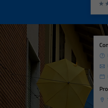
Valut
Va
Con
Pro