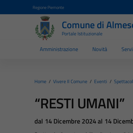
Vai ai contenuti
Vai al footer
Regione Piemonte
Comune di Almes
Portale Istituzionale
Amministrazione
Novità
Servi
Home
/
Vivere Il Comune
/
Eventi
/
Spettacol
“RESTI UMANI”
dal 14 Dicembre 2024 al 14 Dicem