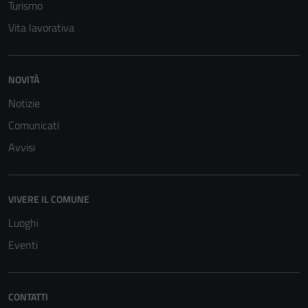
sono necessari
Turismo
per il
Vita lavorativa
funzionamento
del sito e non
possono
NOVITÀ
essere
disabilitati.
Notizie
Questi cookie
Comunicati
non raccolgono
Avvisi
informazioni
personali.
VIVERE IL COMUNE
Luoghi
Eventi
CONTATTI