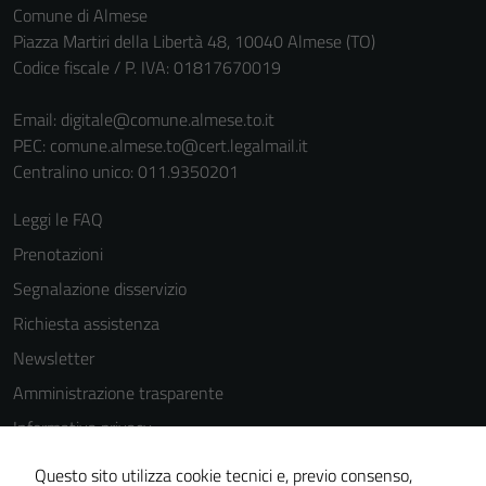
Comune di Almese
Piazza Martiri della Libertà 48, 10040 Almese (TO)
Codice fiscale / P. IVA: 01817670019
Email:
digitale@comune.almese.to.it
PEC:
comune.almese.to@cert.legalmail.it
Centralino unico: 011.9350201
Leggi le FAQ
Prenotazioni
Segnalazione disservizio
Richiesta assistenza
Newsletter
Amministrazione trasparente
Informativa privacy
Cookie Policy
Questo sito utilizza cookie tecnici e, previo consenso,