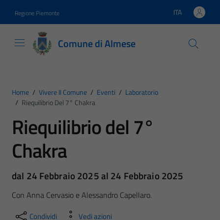
Vai ai contenuti
Vai al footer
ITA
Regione Piemonte
Lingua attiva:
Comune di Almese
Home
/
Vivere Il Comune
/
Eventi
/
Laboratorio
/
Riequilibrio Del 7° Chakra
Riequilibrio del 7°
Chakra
dal 24 Febbraio 2025 al 24 Febbraio 2025
Con Anna Cervasio e Alessandro Capellaro.
Condividi
Vedi azioni