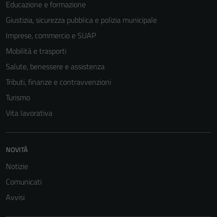
Educazione e formazione
Giustizia, sicurezza pubblica e polizia municipale
Tecnici
Imprese, commercio e SUAP
Questi cookie
sono necessari
Mobilità e trasporti
per il
Salute, benessere e assistenza
funzionamento
Tributi, finanze e contravvenzioni
del sito e non
possono
Turismo
essere
Vita lavorativa
disabilitati.
Questi cookie
non raccolgono
NOVITÀ
informazioni
personali.
Notizie
Comunicati
Avvisi