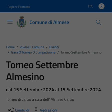
Vai ai contenuti
Vai al footer
ITA
Regione Piemonte
Lingua attiva:
Comune di Almese
Home
/
Vivere Il Comune
/
Eventi
/
Gara O Torneo O Competizione
/
Torneo Settembre Almesino
Torneo Settembre
Almesino
dal 15 Settembre 2024 al 15 Settembre 2024
Torneo di calcio a cura dell' Almese Calcio
Condividi
Vedi azioni