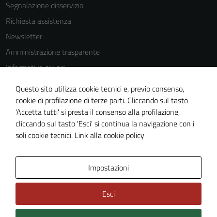
Segnalazione disservizio
Richiesta assistenza
Newsletter
Amministrazione trasparente
Informativa privacy
Cookie Policy
Questo sito utilizza cookie tecnici e, previo consenso,
Note legali
cookie di profilazione di terze parti. Cliccando sul tasto
'Accetta tutti' si presta il consenso alla profilazione,
Dichiarazione di accessibilità
cliccando sul tasto 'Esci' si continua la navigazione con i
Piano di miglioramento del sito
soli cookie tecnici.
Link alla cookie policy
Area Privata
Impostazioni
Esci