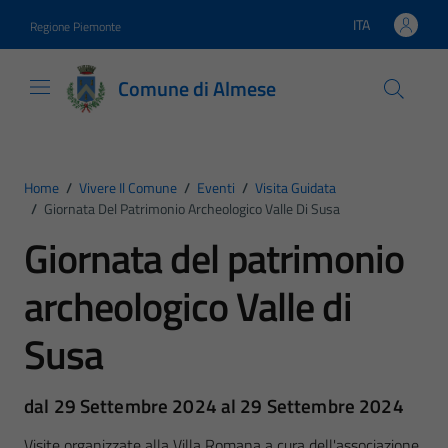
Vai ai contenuti
Vai al footer
ITA
Regione Piemonte
Lingua attiva:
Comune di Almese
Home
/
Vivere Il Comune
/
Eventi
/
Visita Guidata
/
Giornata Del Patrimonio Archeologico Valle Di Susa
Giornata del patrimonio
archeologico Valle di
Susa
dal 29 Settembre 2024 al 29 Settembre 2024
Visite organizzate alla Villa Romana a cura dell'associazione