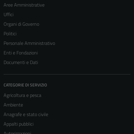
Aree Amministrative
Uffici
Organi di Governo
Tecnici
Politici
Questi cookie
sono necessari
Personale Amministrativo
per il
Enti e Fondazioni
funzionamento
Documenti e Dati
del sito e non
possono
essere
disabilitati.
CATEGORIE DI SERVIZIO
Questi cookie
Agricoltura e pesca
non raccolgono
Ambiente
informazioni
personali.
Anagrafe e stato civile
Appalti pubblici
Autorizzazioni