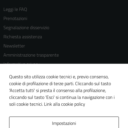
Leggi le FAQ
Prenotazioni
Segnalazione disservizio
Richiesta assistenza
Newsletter
Amministrazione trasparente
Informativa privacy
Cookie Policy
Questo sito utilizza cookie tecnici e, previo consenso,
Note legali
cookie di profilazione di terze parti. Cliccando sul tasto
'Accetta tutti' si presta il consenso alla profilazione,
Dichiarazione di accessibilità
cliccando sul tasto 'Esci' si continua la navigazione con i
Piano di miglioramento del sito
soli cookie tecnici.
Link alla cookie policy
Area Privata
Impostazioni