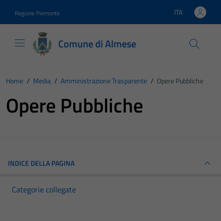
Vai ai contenuti
Vai al footer
ITA
Regione Piemonte
Lingua attiva:
Comune di Almese
Home
/
Media
/
Amministrazione Trasparente
/
Opere Pubbliche
Opere Pubbliche
INDICE DELLA PAGINA
Categorie collegate