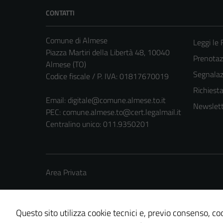
CONTATTI
Comune di Almese
Leggi le
Piazza Martiri della Libertà 48, 10040
Prenotaz
Almese (TO)
Segnalazi
Codice fiscale / P. IVA: 01817670019
Richiest
Email:
digitale@comune.almese.to.it
Newslett
PEC:
comune.almese.to@cert.legalmail.it
Centralino unico: 011.9350201
Area Privata
Questo sito utilizza cookie tecnici e, previo consenso, coo