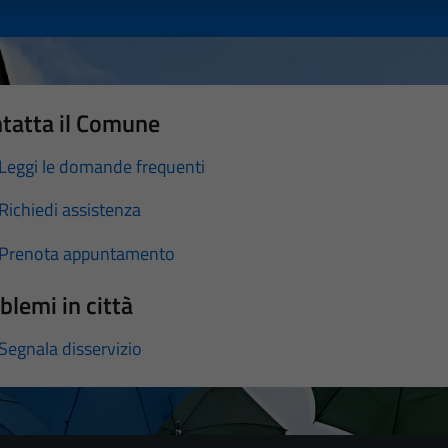
tatta il Comune
Leggi le domande frequenti
Richiedi assistenza
Prenota appuntamento
blemi in città
Segnala disservizio