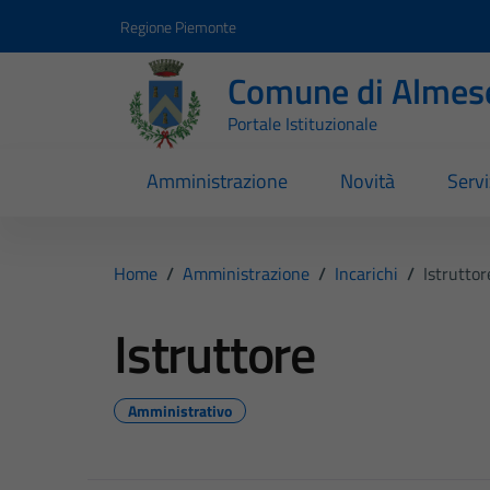
Vai ai contenuti
Vai al footer
Regione Piemonte
Comune di Almes
Portale Istituzionale
Amministrazione
Novità
Servi
Home
/
Amministrazione
/
Incarichi
/
Istruttor
Istruttore
Amministrativo