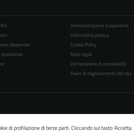
 FAQ
Amministrazione trasparente
ioni
Informativa privacy
one disservizio
Cookie Policy
a assistenza
Note legali
er
Dichiarazione di accessibilità
Piano di miglioramento del sito
kie di profilazione di terze parti. Cliccando sul tasto 'Accetta