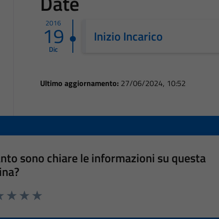
Date
2016
19
Inizio Incarico
Dic
Ultimo aggiornamento:
27/06/2024, 10:52
nto sono chiare le informazioni su questa
ina?
a 1 stelle su 5
luta 2 stelle su 5
Valuta 3 stelle su 5
Valuta 4 stelle su 5
Valuta 5 stelle su 5