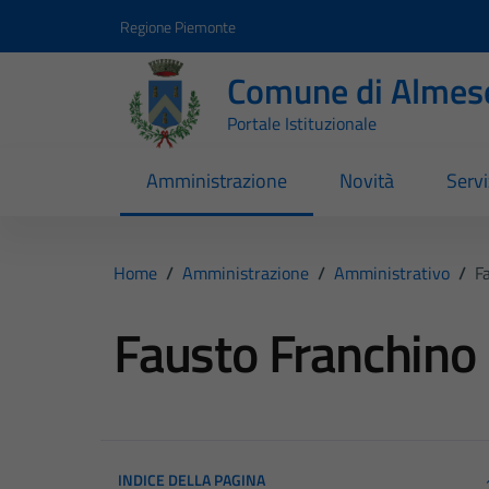
Vai ai contenuti
Vai al footer
Regione Piemonte
Comune di Almes
Portale Istituzionale
Amministrazione
Novità
Servi
Home
/
Amministrazione
/
Amministrativo
/
F
Fausto Franchino
INDICE DELLA PAGINA