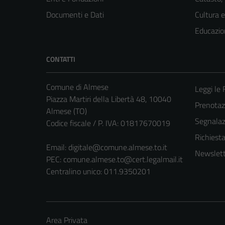
Documenti e Dati
Cultura 
Educazio
CONTATTI
Comune di Almese
Leggi le
Piazza Martiri della Libertà 48, 10040
Prenotaz
Almese (TO)
Segnalazi
Codice fiscale / P. IVA: 01817670019
Richiest
Email:
digitale@comune.almese.to.it
Newslett
PEC:
comune.almese.to@cert.legalmail.it
Centralino unico: 011.9350201
Area Privata