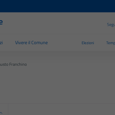
e
Segui
zi
Vivere il Comune
Elezioni
Temp
austo Franchino