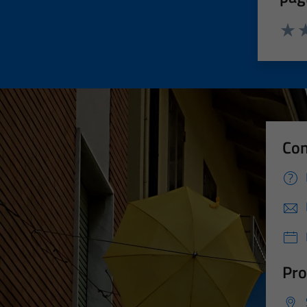
Valut
Va
Con
Pro