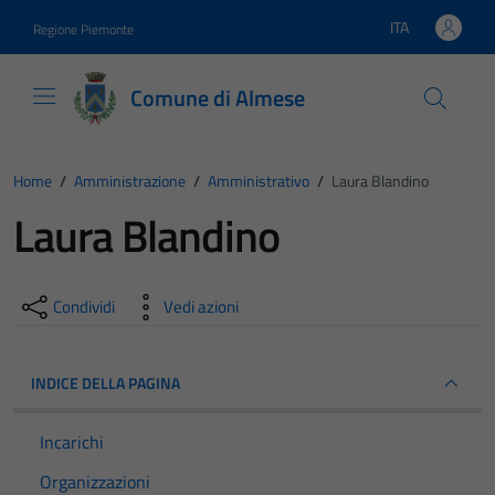
Vai ai contenuti
Vai al footer
ITA
Regione Piemonte
Lingua attiva:
Comune di Almese
Home
/
Amministrazione
/
Amministrativo
/
Laura Blandino
Laura Blandino
Condividi
Vedi azioni
INDICE DELLA PAGINA
Incarichi
Organizzazioni