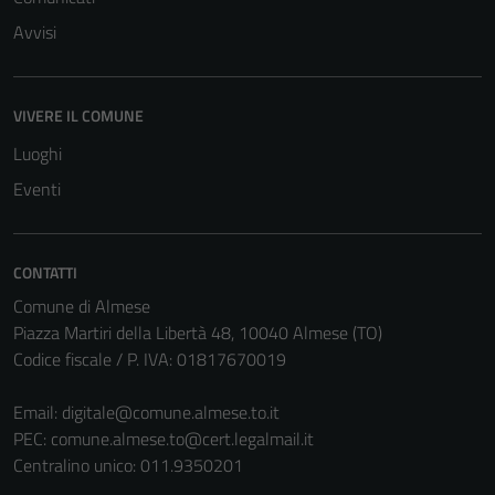
Avvisi
VIVERE IL COMUNE
Luoghi
Eventi
CONTATTI
Comune di Almese
Piazza Martiri della Libertà 48, 10040 Almese (TO)
Tecnici
Codice fiscale / P. IVA: 01817670019
Questi cookie
sono necessari
Email:
digitale@comune.almese.to.it
per il
PEC:
comune.almese.to@cert.legalmail.it
funzionamento
Centralino unico: 011.9350201
del sito e non