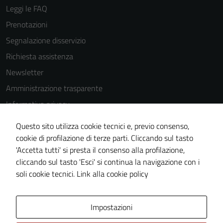
possono
Leggi le FAQ
essere
Prenotazioni
disabilitati.
Questi cookie
Segnalazione disservizio
non raccolgono
Richiesta assistenza
informazioni
Newsletter
personali.
Amministrazione trasparente
Informativa privacy
Cookie Policy
Questo sito utilizza cookie tecnici e, previo consenso,
Note legali
cookie di profilazione di terze parti. Cliccando sul tasto
'Accetta tutti' si presta il consenso alla profilazione,
Dichiarazione di accessibilità
cliccando sul tasto 'Esci' si continua la navigazione con i
Piano di miglioramento del sito
soli cookie tecnici.
Link alla cookie policy
Area Privata
Impostazioni