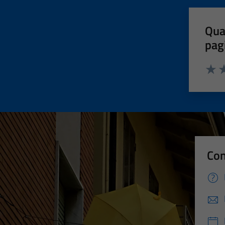
Qua
pag
Valut
Va
Con