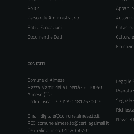
Politici
Appalti p
Personale Amministrativo
Autorizza
Enti e Fondazioni
Catasto,
Documenti e Dati
Cultura 
Educazio
CONTATTI
Comune di Almese
Leggi le
Piazza Martiri della Libertà 48, 10040
Prenotaz
Almese (TO)
Segnalazi
Codice fiscale / P. IVA: 01817670019
Richiest
Email:
digitale@comune.almese.to.it
Newslett
PEC:
comune.almese.to@cert.legalmail.it
Centralino unico: 011.9350201