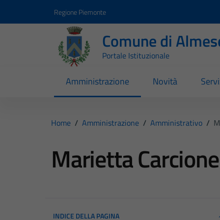
Vai ai contenuti
Vai al footer
Regione Piemonte
Comune di Almes
Portale Istituzionale
Amministrazione
Novità
Servi
Home
/
Amministrazione
/
Amministrativo
/
M
Marietta Carcione
INDICE DELLA PAGINA