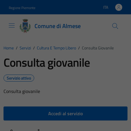
Vai ai contenuti
Vai al footer
ITA
Regione Piemonte
Lingua attiva:
Comune di Almese
Home
/
Servizi
/
Cultura E Tempo Libero
/
Consulta Giovanile
Consulta giovanile
Servizio attivo
Consulta giovanile
Accedi al servizio