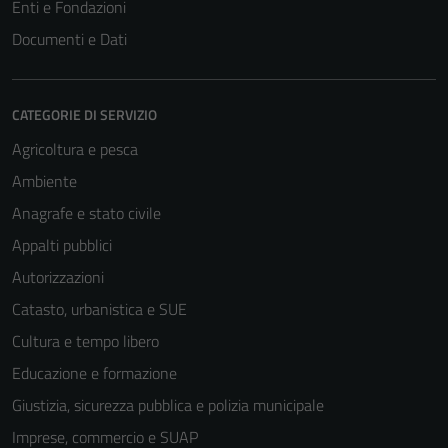
Enti e Fondazioni
Documenti e Dati
CATEGORIE DI SERVIZIO
Agricoltura e pesca
Ambiente
Anagrafe e stato civile
Tecnici
Appalti pubblici
Questi cookie
Autorizzazioni
sono necessari
per il
Catasto, urbanistica e SUE
funzionamento
Cultura e tempo libero
del sito e non
Educazione e formazione
possono
essere
Giustizia, sicurezza pubblica e polizia municipale
disabilitati.
Imprese, commercio e SUAP
Questi cookie