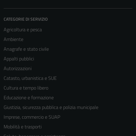
CATEGORIE DI SERVIZIO
Agricoltura e pesca
Ambiente
Anagrafe e stato civile
Appalti pubblici
Tecnici
Autorizzazioni
Questi cookie
sono necessari
Catasto, urbanistica e SUE
per il
Cultura e tempo libero
funzionamento
Educazione e formazione
del sito e non
possono
Giustizia, sicurezza pubblica e polizia municipale
essere
Imprese, commercio e SUAP
disabilitati.
Mobilità e trasporti
Questi cookie
non raccolgono