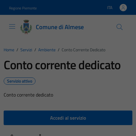
Vai ai contenuti
Vai al footer
ITA
Regione Piemonte
Lingua attiva:
Comune di Almese
Home
/
Servizi
/
Ambiente
/
Conto Corrente Dedicato
Conto corrente dedicato
Servizio attivo
Conto corrente dedicato
Accedi al servizio