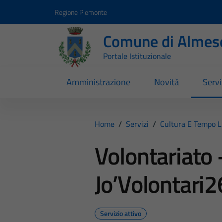
Vai ai contenuti
Vai al footer
Regione Piemonte
Comune di Almes
Portale Istituzionale
Amministrazione
Novità
Servi
Home
/
Servizi
/
Cultura E Tempo L
Volontariato 
Jo’Volontari2
Servizio attivo