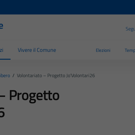
e
Segui
zi
Vivere il Comune
Elezioni
Temp
ibero
/
Volontariato – Progetto Jo’Volontari26
– Progetto
6