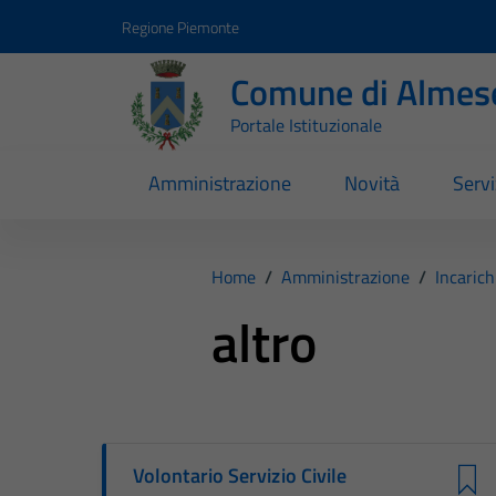
Vai ai contenuti
Vai al footer
Regione Piemonte
Comune di Almes
Portale Istituzionale
Amministrazione
Novità
Servi
Home
/
Amministrazione
/
Incarich
altro
Volontario Servizio Civile