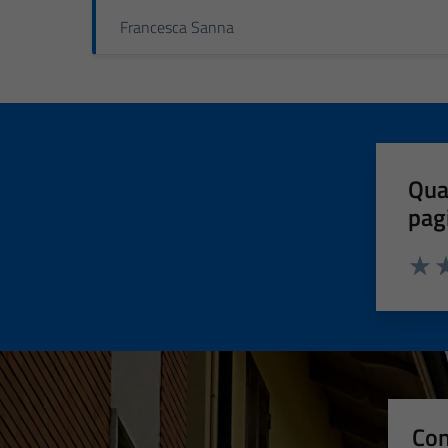
Francesca Sanna
Qua
pag
Valut
Va
Con