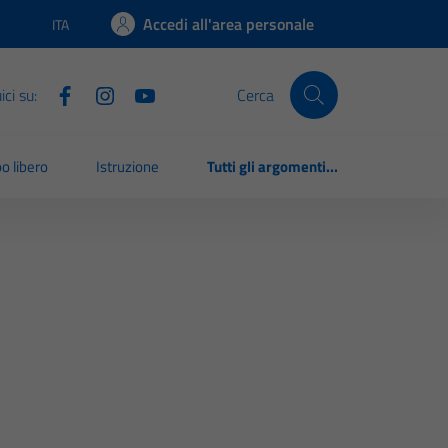
Accedi all'area personale
ITA
Lingua attiva:
ci su:
Cerca
o libero
Istruzione
Tutti gli argomenti...