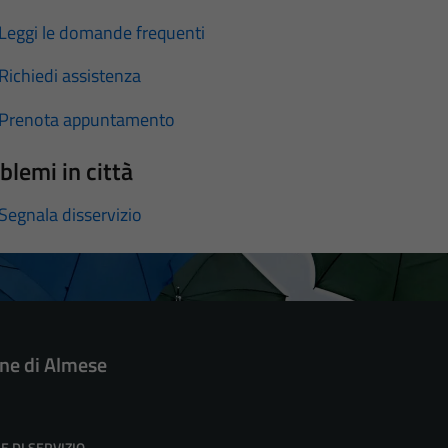
Leggi le domande frequenti
Richiedi assistenza
Prenota appuntamento
blemi in città
Segnala disservizio
e di Almese
E DI SERVIZIO