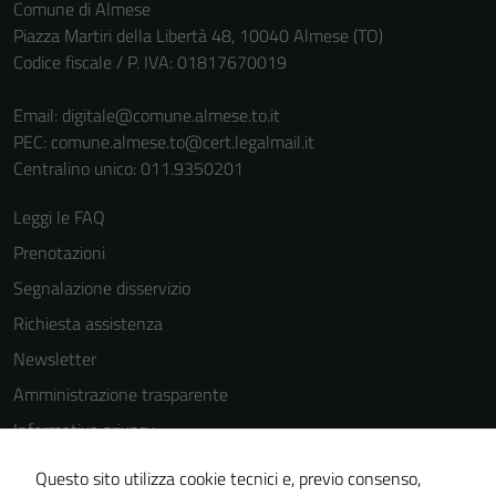
Comune di Almese
Piazza Martiri della Libertà 48, 10040 Almese (TO)
Codice fiscale / P. IVA: 01817670019
Email:
digitale@comune.almese.to.it
PEC:
comune.almese.to@cert.legalmail.it
Centralino unico: 011.9350201
Leggi le FAQ
Prenotazioni
Segnalazione disservizio
Richiesta assistenza
Newsletter
Amministrazione trasparente
Informativa privacy
Tecnici
Cookie Policy
Questi cookie
Questo sito utilizza cookie tecnici e, previo consenso,
sono necessari