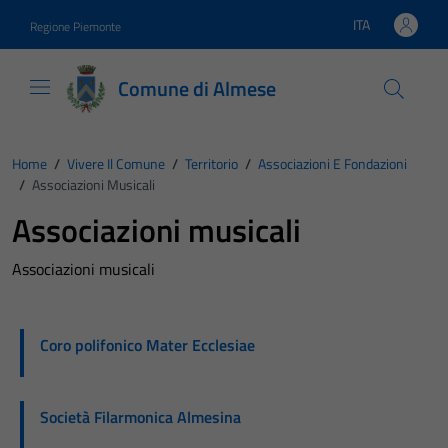
Vai ai contenuti
Vai al footer
ITA
Regione Piemonte
Lingua attiva:
Comune di Almese
Home
/
Vivere Il Comune
/
Territorio
/
Associazioni E Fondazioni
/
Associazioni Musicali
Associazioni musicali
Associazioni musicali
Coro polifonico Mater Ecclesiae
Società Filarmonica Almesina