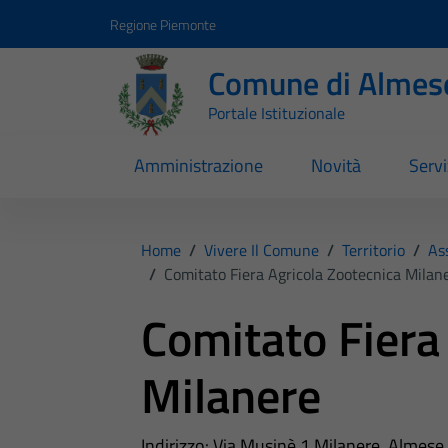
Vai ai contenuti
Vai al footer
Regione Piemonte
Comune di Almes
Portale Istituzionale
Amministrazione
Novità
Servi
Home
/
Vivere Il Comune
/
Territorio
/
As
/
Comitato Fiera Agricola Zootecnica Milan
Comitato Fiera
Milanere
Indirizzo: Via Musinè 1 Milanere, Almese