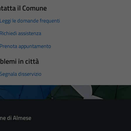
tatta il Comune
Leggi le domande frequenti
Richiedi assistenza
Prenota appuntamento
blemi in città
Segnala disservizio
e di Almese