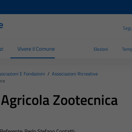
e
Segui
zi
Vivere il Comune
Elezioni
Temp
sociazioni E Fondazioni
/
Associazioni Ricreative
ere
 Agricola Zootecnica
 Referente: Perlo Stefano Contatti: