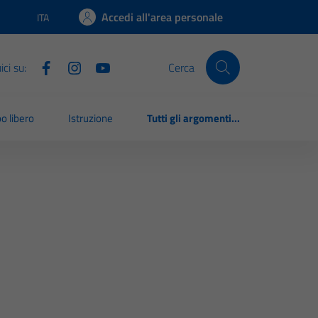
Accedi all'area personale
ITA
Lingua attiva:
ci su:
Cerca
o libero
Istruzione
Tutti gli argomenti...