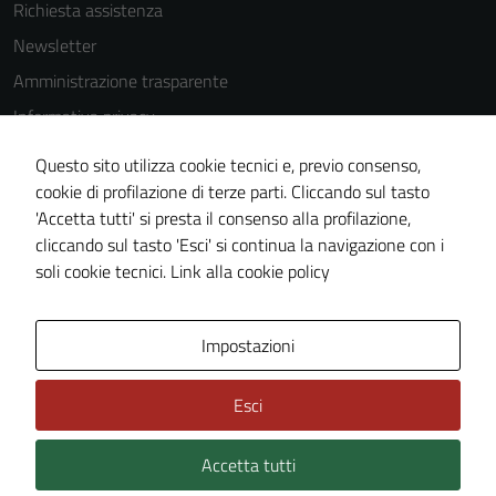
Richiesta assistenza
Newsletter
Amministrazione trasparente
Informativa privacy
Cookie Policy
Questo sito utilizza cookie tecnici e, previo consenso,
Note legali
cookie di profilazione di terze parti. Cliccando sul tasto
'Accetta tutti' si presta il consenso alla profilazione,
Dichiarazione di accessibilità
cliccando sul tasto 'Esci' si continua la navigazione con i
Piano di miglioramento del sito
soli cookie tecnici.
Link alla cookie policy
Area Privata
Impostazioni
Esci
Accetta tutti
Credits: ©
Technical Design s.r.l.