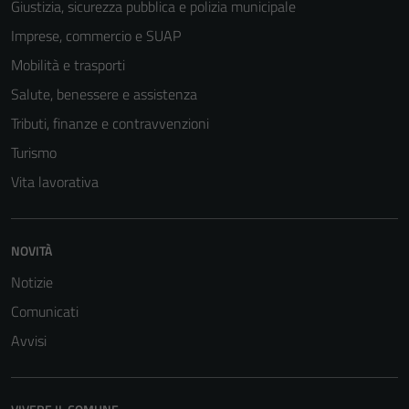
Giustizia, sicurezza pubblica e polizia municipale
Imprese, commercio e SUAP
Mobilità e trasporti
Salute, benessere e assistenza
Tributi, finanze e contravvenzioni
Turismo
Vita lavorativa
Tecnici
NOVITÀ
Questi cookie
sono necessari
Notizie
per il
Comunicati
funzionamento
Avvisi
del sito e non
possono
essere
disabilitati.