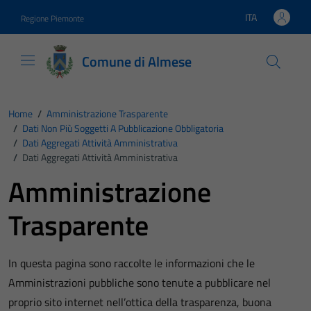
Vai ai contenuti
Vai al footer
ITA
Regione Piemonte
Lingua attiva:
Comune di Almese
Home
/
Amministrazione Trasparente
/
Dati Non Più Soggetti A Pubblicazione Obbligatoria
/
Dati Aggregati Attività Amministrativa
/
Dati Aggregati Attività Amministrativa
Amministrazione
Trasparente
In questa pagina sono raccolte le informazioni che le
Amministrazioni pubbliche sono tenute a pubblicare nel
proprio sito internet nell’ottica della trasparenza, buona