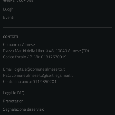
VIVERE IL COMUNE
Questi cookie
Luoghi
non raccolgono
Eventi
informazioni
personali.
CONTATTI
Comune di Almese
Piazza Martiri della Libertà 48, 10040 Almese (TO)
Codice fiscale / P. IVA: 01817670019
Email:
digitale@comune.almese.to.it
PEC:
comune.almese.to@cert.legalmail.it
Centralino unico: 011.9350201
Leggi le FAQ
Prenotazioni
Segnalazione disservizio