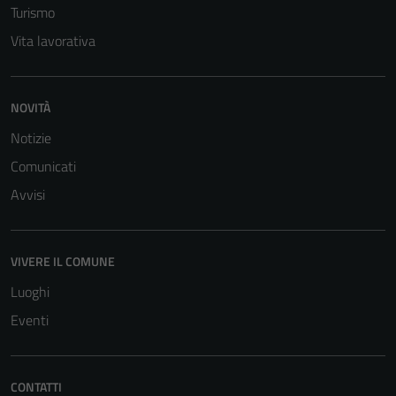
Turismo
Vita lavorativa
NOVITÀ
Notizie
Tecnici
Comunicati
Questi cookie
Avvisi
sono necessari
per il
funzionamento
VIVERE IL COMUNE
del sito e non
possono
Luoghi
essere
Eventi
disabilitati.
Questi cookie
non raccolgono
CONTATTI
informazioni