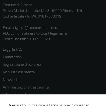
Comune di Almese
personali.
Piazza Martiri della Libertà 48, 10040 Almese (TO)
Codice fiscale / P. IVA: 01817670019
Email:
digitale@comune.almese.to.it
PEC:
comune.almese.to@cert.legalmail.it
Centralino unico: 011.9350201
Leggi le FAQ
Prenotazioni
Segnalazione disservizio
Richiesta assistenza
Newsletter
Amministrazione trasparente
Informativa privacy
Cookie Policy
Questo sito utilizza cookie tecnici e, previo consenso,