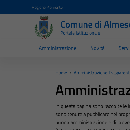
Vai ai contenuti
Vai al footer
Regione Piemonte
Comune di Almes
Portale Istituzionale
Amministrazione
Novità
Servi
Home
/
Amministrazione Trasparent
Amministraz
In questa pagina sono raccolte le
sono tenute a pubblicare nel propri
buona amministrazione e di preve