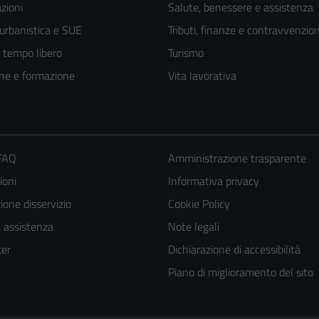
zioni
Salute, benessere e assistenza
 urbanistica e SUE
Tributi, finanze e contravvenzion
e tempo libero
Turismo
ne e formazione
Vita lavorativa
 FAQ
Amministrazione trasparente
ioni
Informativa privacy
Tecnici
one disservizio
Cookie Policy
Questi cookie
a assistenza
Note legali
sono necessari
er
Dichiarazione di accessibilità
per il
Piano di miglioramento del sito
funzionamento
del sito e non
possono