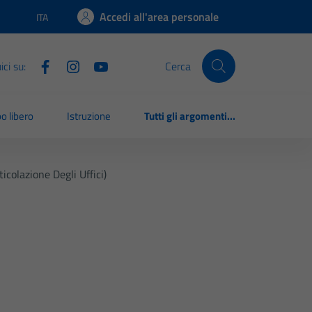
Accedi all'area personale
ITA
Lingua attiva:
ci su:
Cerca
o libero
Istruzione
Tutti gli argomenti...
icolazione Degli Uffici)