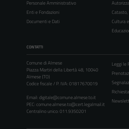
Personale Amministrativo
Autorizza
Enti e Fondazioni
Catasto,
Documenti e Dati
Cultura 
Educazio
CONTATTI
Comune di Almese
Leggi le
Piazza Martiri della Libertà 48, 10040
Prenotaz
Almese (TO)
Segnalazi
Codice fiscale / P. IVA: 01817670019
Richiest
Email:
digitale@comune.almese.to.it
Newslett
PEC:
comune.almese.to@cert.legalmail.it
Centralino unico: 011.9350201