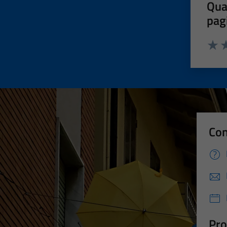
Qua
pag
Valut
Va
Con
Pro