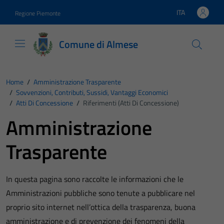
Vai ai contenuti
Vai al footer
ITA
Regione Piemonte
Lingua attiva:
Comune di Almese
Home
/
Amministrazione Trasparente
/
Sovvenzioni, Contributi, Sussidi, Vantaggi Economici
/
Atti Di Concessione
/
Riferimenti (Atti Di Concessione)
Amministrazione
Trasparente
In questa pagina sono raccolte le informazioni che le
Amministrazioni pubbliche sono tenute a pubblicare nel
proprio sito internet nell’ottica della trasparenza, buona
amministrazione e di prevenzione dei fenomeni della