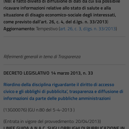
(
NB: è fatto divieto di diffusione di dati da cui sia possibile
ricavare informazioni relative allo stato di salute e alla
situazione di disagio economico-sociale degli interessati,
come previsto dall’art. 26, c. 4, del d.lgs. n. 33/2013
)
Aggiornamento:
Tempestivo (
art. 26, c. 3, d.lgs. n. 33/2013
)
Riferimenti generali in tema di Trasparenza
DECRETO LEGISLATIVO 14 marzo 2013, n. 33
Riordino della disciplina riguardante il diritto di accesso
civico e gli obblighi di pubblicita’, trasparenza e diffusione di
informazioni da parte delle pubbliche amministrazioni
(13G00076)
(GU n.80 del 5-4-2013 )
(Entrata in vigore del provvedimento: 20/04/2013)
LINEE GUIDA A.N.A.C. SUGLI OBBLIGHI DI PUBBLICAZIONE IN