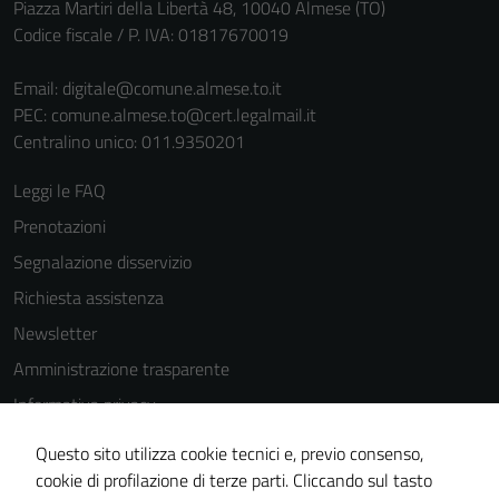
Piazza Martiri della Libertà 48, 10040 Almese (TO)
Codice fiscale / P. IVA: 01817670019
Email:
digitale@comune.almese.to.it
PEC:
comune.almese.to@cert.legalmail.it
Centralino unico: 011.9350201
Leggi le FAQ
Prenotazioni
Segnalazione disservizio
Richiesta assistenza
Newsletter
Amministrazione trasparente
Informativa privacy
Cookie Policy
Questo sito utilizza cookie tecnici e, previo consenso,
Note legali
cookie di profilazione di terze parti. Cliccando sul tasto