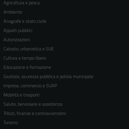
Agricoltura e pesca
Ambiente
Anagrafe e stato civile
Appalti pubblici
Autorizzazioni
Tecnici
Catasto, urbanistica e SUE
Questi cookie
Cultura e tempo libero
sono necessari
Educazione e formazione
per il
funzionamento
Giustizia, sicurezza pubblica e polizia municipale
del sito e non
Imprese, commercio e SUAP
possono
Mobilità e trasporti
essere
disabilitati.
Salute, benessere e assistenza
Questi cookie
Tributi, finanze e contravvenzioni
non raccolgono
Turismo
informazioni