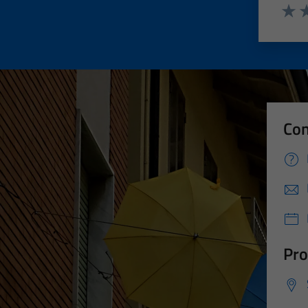
Valut
Va
Con
Pro