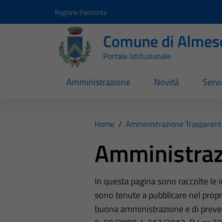
Vai ai contenuti
Vai al footer
Regione Piemonte
Comune di Almes
Portale Istituzionale
Amministrazione
Novità
Servi
Home
/
Amministrazione Trasparent
Amministraz
In questa pagina sono raccolte le
sono tenute a pubblicare nel propri
buona amministrazione e di preve