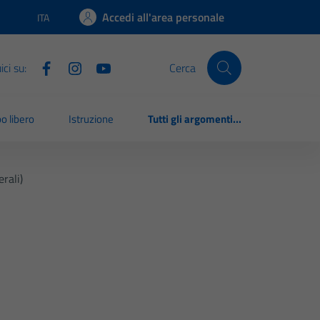
Accedi all'area personale
ITA
Lingua attiva:
ci su:
Cerca
o libero
Istruzione
Tutti gli argomenti...
rali)