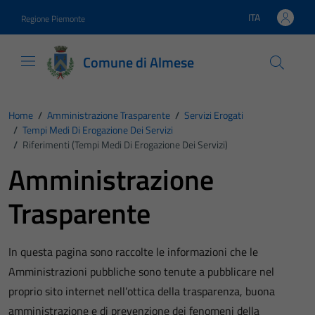
Vai ai contenuti
Vai al footer
ITA
Regione Piemonte
Lingua attiva:
Comune di Almese
Home
/
Amministrazione Trasparente
/
Servizi Erogati
/
Tempi Medi Di Erogazione Dei Servizi
/
Riferimenti (Tempi Medi Di Erogazione Dei Servizi)
Amministrazione
Trasparente
In questa pagina sono raccolte le informazioni che le
Amministrazioni pubbliche sono tenute a pubblicare nel
proprio sito internet nell’ottica della trasparenza, buona
amministrazione e di prevenzione dei fenomeni della