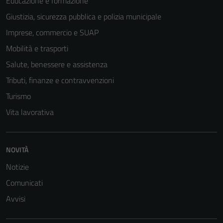
Educazione e formazione
Giustizia, sicurezza pubblica e polizia municipale
Tecnici
Imprese, commercio e SUAP
Questi cookie
sono necessari
Mobilità e trasporti
per il
Salute, benessere e assistenza
funzionamento
Tributi, finanze e contravvenzioni
del sito e non
possono
Turismo
essere
Vita lavorativa
disabilitati.
Questi cookie
non raccolgono
NOVITÀ
informazioni
personali.
Notizie
Comunicati
Avvisi