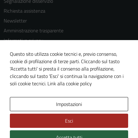
Segnalazione disservizio
Richiesta assistenza
Newsletter
Amministrazione trasparente
Informativa privacy
Cookie Policy
Questo sito utilizza cookie tecnici e, previo consenso,
Note legali
cookie di profilazione di terze parti. Cliccando sul tasto
'Accetta tutti' si presta il consenso alla profilazione,
Dichiarazione di accessibilità
cliccando sul tasto 'Esci' si continua la navigazione con i
Piano di miglioramento del sito
soli cookie tecnici.
Link alla cookie policy
Area Privata
Impostazioni
Esci
Accetta tutti