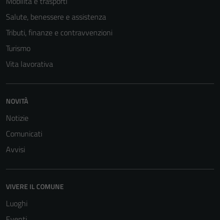
Mobilità e trasporti
Salute, benessere e assistenza
Tributi, finanze e contravvenzioni
Turismo
Vita lavorativa
NOVITÀ
Tecnici
Notizie
Questi cookie
sono necessari
Comunicati
per il
Avvisi
funzionamento
del sito e non
possono
VIVERE IL COMUNE
essere
Luoghi
disabilitati.
Questi cookie
Eventi