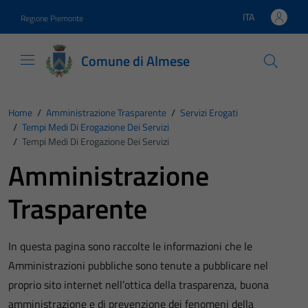
Vai ai contenuti
Vai al footer
ITA
Regione Piemonte
Lingua attiva:
Comune di Almese
Home
/
Amministrazione Trasparente
/
Servizi Erogati
/
Tempi Medi Di Erogazione Dei Servizi
/
Tempi Medi Di Erogazione Dei Servizi
Amministrazione
Trasparente
In questa pagina sono raccolte le informazioni che le
Amministrazioni pubbliche sono tenute a pubblicare nel
proprio sito internet nell’ottica della trasparenza, buona
amministrazione e di prevenzione dei fenomeni della