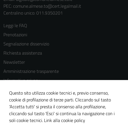
PEC:
comune.almese.to@cert.legalmail.it
Centralino unico: 011.9350201
Leggi le FAQ
Prenotazioni
Segnalazione disservizio
Richiesta assistenza
Newsletter
Amministrazione trasparente
Informativa privacy
Cookie Policy
Questo sito utilizza cookie tecnici e, previo consenso,
Note legali
cookie di profilazione di terze parti. Cliccando sul tasto
'Accetta tutti' si presta il consenso alla profilazione,
Dichiarazione di accessibilità
cliccando sul tasto 'Esci' si continua la navigazione con i
Piano di miglioramento del sito
soli cookie tecnici.
Link alla cookie policy