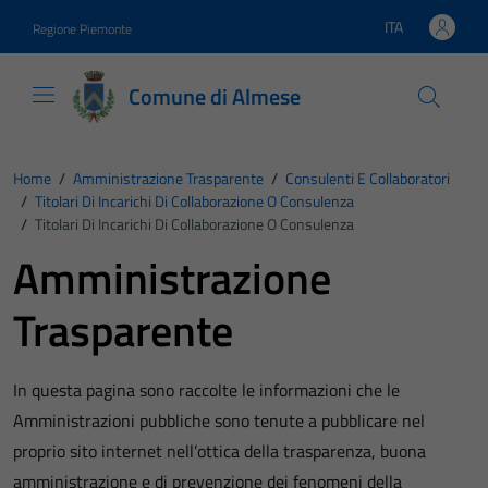
Vai ai contenuti
Vai al footer
ITA
Regione Piemonte
Lingua attiva:
Comune di Almese
Home
/
Amministrazione Trasparente
/
Consulenti E Collaboratori
/
Titolari Di Incarichi Di Collaborazione O Consulenza
/
Titolari Di Incarichi Di Collaborazione O Consulenza
Amministrazione
Trasparente
In questa pagina sono raccolte le informazioni che le
Amministrazioni pubbliche sono tenute a pubblicare nel
proprio sito internet nell’ottica della trasparenza, buona
amministrazione e di prevenzione dei fenomeni della