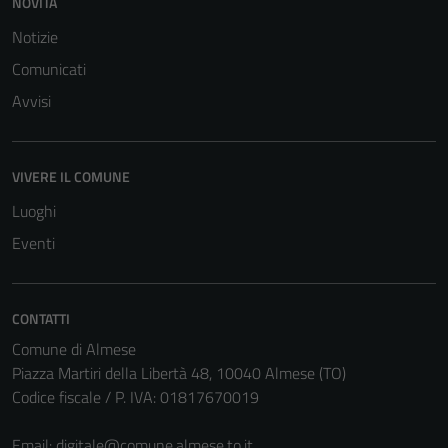
NOVITÀ
del sito e non
Notizie
possono
essere
Comunicati
disabilitati.
Avvisi
Questi cookie
non raccolgono
informazioni
VIVERE IL COMUNE
personali.
Luoghi
Eventi
CONTATTI
Comune di Almese
Piazza Martiri della Libertà 48, 10040 Almese (TO)
Codice fiscale / P. IVA: 01817670019
Email:
digitale@comune.almese.to.it