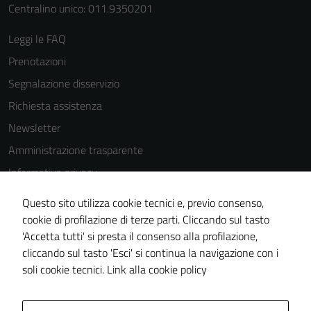
Centralino unico: 011.9350201
Leggi le FAQ
Prenotazioni
Segnalazione disservizio
Richiesta assistenza
Newsletter
Amministrazione trasparente
Informativa privacy
Cookie Policy
Questo sito utilizza cookie tecnici e, previo consenso,
Note legali
cookie di profilazione di terze parti. Cliccando sul tasto
'Accetta tutti' si presta il consenso alla profilazione,
Dichiarazione di accessibilità
cliccando sul tasto 'Esci' si continua la navigazione con i
Piano di miglioramento del sito
soli cookie tecnici.
Link alla cookie policy