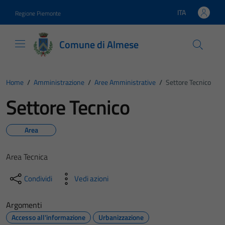
Vai ai contenuti
Vai al footer
ITA
Regione Piemonte
Lingua attiva:
Comune di Almese
Home
/
Amministrazione
/
Aree Amministrative
/
Settore Tecnico
Settore Tecnico
Area
Area Tecnica
Condividi
Vedi azioni
Argomenti
Accesso all'informazione
Urbanizzazione