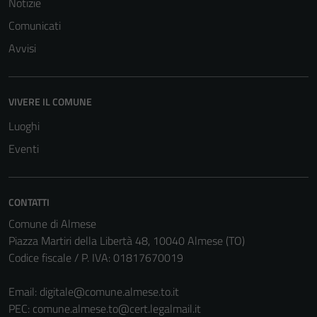
Notizie
possono
Comunicati
essere
Avvisi
disabilitati.
Questi cookie
non raccolgono
informazioni
VIVERE IL COMUNE
personali.
Luoghi
Eventi
CONTATTI
Comune di Almese
Piazza Martiri della Libertà 48, 10040 Almese (TO)
Codice fiscale / P. IVA: 01817670019
Email:
digitale@comune.almese.to.it
PEC:
comune.almese.to@cert.legalmail.it