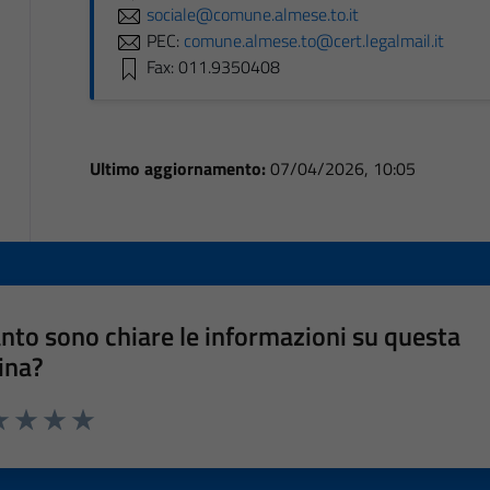
sociale@comune.almese.to.it
PEC:
comune.almese.to@cert.legalmail.it
Fax: 011.9350408
Ultimo aggiornamento:
07/04/2026, 10:05
nto sono chiare le informazioni su questa
ina?
a 1 stelle su 5
luta 2 stelle su 5
Valuta 3 stelle su 5
Valuta 4 stelle su 5
Valuta 5 stelle su 5