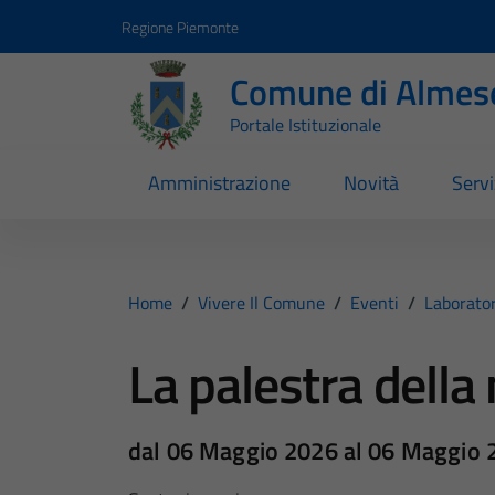
Vai ai contenuti
Vai al footer
Regione Piemonte
Comune di Almes
Portale Istituzionale
Amministrazione
Novità
Servi
Home
/
Vivere Il Comune
/
Eventi
/
Laborator
La palestra dell
dal 06 Maggio 2026 al 06 Maggio 