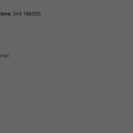
zione
: 349 186005
imer.