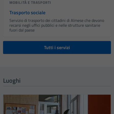
MOBILITÀ E TRASPORTI
possono
essere
Trasporto sociale
disabilitati.
Servizio di trasporto dei cittadini di Almese che devono
Questi cookie
recarsi negli uffici pubblici e nelle strutture sanitarie
non raccolgono
fuori dal paese
informazioni
personali.
Tutti i servizi
Luoghi