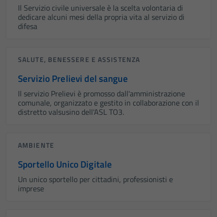
Il Servizio civile universale è la scelta volontaria di
dedicare alcuni mesi della propria vita al servizio di
difesa
SALUTE, BENESSERE E ASSISTENZA
Servizio Prelievi del sangue
Il servizio Prelievi è promosso dall'amministrazione
comunale, organizzato e gestito in collaborazione con il
distretto valsusino dell'ASL TO3.
AMBIENTE
Tecnici
Sportello Unico Digitale
Questi cookie
sono necessari
Un unico sportello per cittadini, professionisti e
per il
imprese
funzionamento
del sito e non