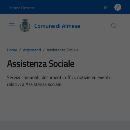
Vai ai contenuti
Vai al footer
ITA
Regione Piemonte
Lingua attiva:
Comune di Almese
Home
/
Argomenti
/
Assistenza Sociale
Assistenza Sociale
Dettagli dell'argomento
Servizi comunali, documenti, uffici, notizie ed eventi
relativi a Assistenza sociale