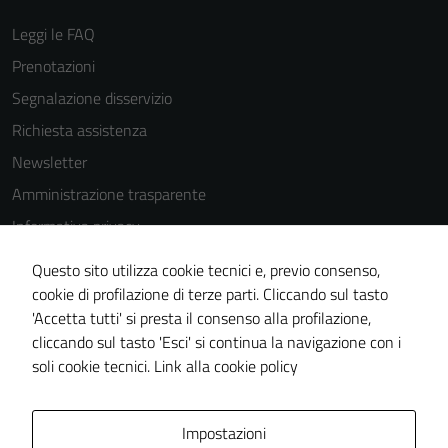
Leggi le FAQ
Prenotazioni
Segnalazione disservizio
Richiesta assistenza
Newsletter
Amministrazione trasparente
Informativa privacy
Cookie Policy
Questo sito utilizza cookie tecnici e, previo consenso,
Note legali
cookie di profilazione di terze parti. Cliccando sul tasto
'Accetta tutti' si presta il consenso alla profilazione,
Dichiarazione di accessibilità
cliccando sul tasto 'Esci' si continua la navigazione con i
Piano di miglioramento del sito
soli cookie tecnici.
Link alla cookie policy
Area Privata
Impostazioni