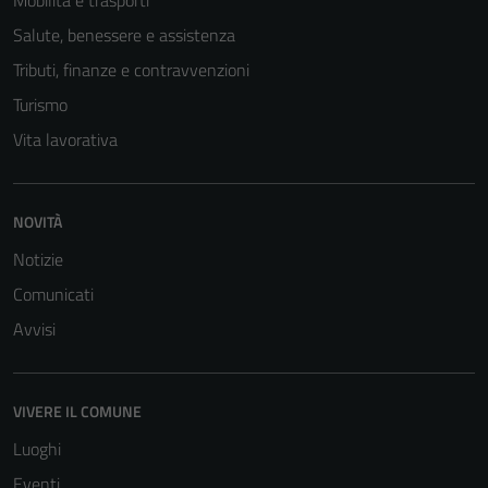
Questi cookie
Salute, benessere e assistenza
sono necessari
Tributi, finanze e contravvenzioni
per il
funzionamento
Turismo
del sito e non
Vita lavorativa
possono
essere
disabilitati.
NOVITÀ
Questi cookie
non raccolgono
Notizie
informazioni
Comunicati
personali.
Avvisi
VIVERE IL COMUNE
Luoghi
Eventi