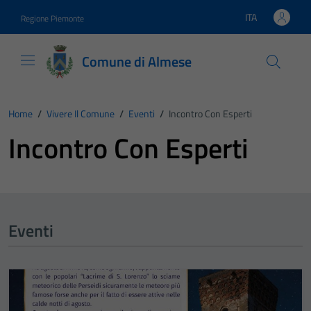
Vai ai contenuti
Vai al footer
ITA
Regione Piemonte
Lingua attiva:
Comune di Almese
Home
/
Vivere Il Comune
/
Eventi
/
Incontro Con Esperti
Incontro Con Esperti
Eventi