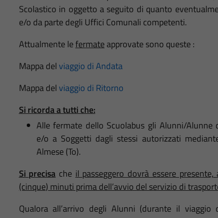
Scolastico in oggetto a seguito di quanto eventual
e/o da parte degli Uffici Comunali competenti.
Attualmente le
fermate
approvate sono queste :
Mappa del
viaggio di Andata
Mappa del
viaggio di Ritorno
Si ricorda a tutti che:
Alle fermate dello Scuolabus gli Alunni/Alunne d
e/o a Soggetti dagli stessi autorizzati median
Almese (To).
Si precisa
che
il passeggero dovrà essere presente,
(cinque
)
minuti prima dell’avvio del servizio di trasport
Qualora all’arrivo degli Alunni (
durante il viaggio 