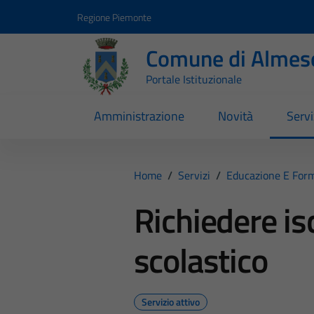
Vai ai contenuti
Vai al footer
Regione Piemonte
Comune di Almes
Portale Istituzionale
Amministrazione
Novità
Servi
Home
/
Servizi
/
Educazione E For
Richiedere is
scolastico
Servizio attivo