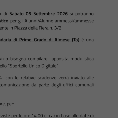
ta di
Sabato
05 Settembre 2026
si potranno
stico
per gli Alunni/Alunne ammessi/ammesse
nte in Piazza della Fiera n. 3/2.
daria di Primo Grado di Almese (To)
è una
rvizio bisogna compilare l’apposita modulistica
ello
“Sportello Unico Digitale”.
A”
con le relative scadenze verrà inviato alle
comunicazione da parte degli uffici comunali
re, per:
viste per le ore 14,00 circa
) in base alle date di