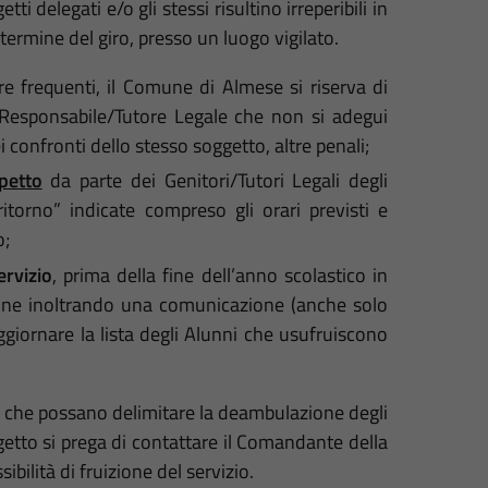
i delegati e/o gli stessi risultino irreperibili in
ermine del giro, presso un luogo vigilato.
re frequenti, il Comune di Almese si riserva di
e Responsabile/Tutore Legale che non si adegui
i confronti dello stesso soggetto, altre penali;
spetto
da parte dei Genitori/Tutori Legali degli
ritorno
” indicate compreso gli orari previsti e
o;
ervizio
, prima della fine dell’anno scolastico in
sione inoltrando una comunicazione (anche solo
ggiornare la lista degli Alunni che usufruiscono
… che possano delimitare la deambulazione degli
ggetto si prega di contattare il Comandante della
sibilità di fruizione del servizio.