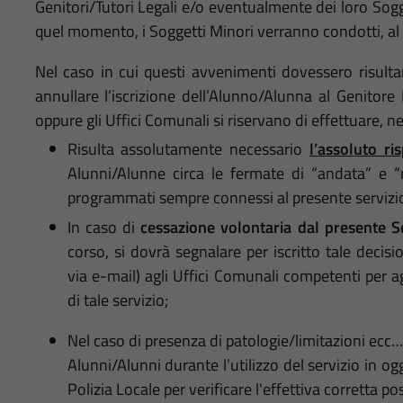
Genitori/Tutori Legali e/o eventualmente dei loro Soggett
quel momento, i Soggetti Minori verranno condotti, al t
Nel caso in cui questi avvenimenti dovessero risulta
annullare l’iscrizione dell’Alunno/Alunna al Genitor
oppure gli Uffici Comunali si riservano di effettuare, ne
Risulta assolutamente necessario
l’assoluto ri
Alunni/Alunne circa le fermate di “
andata
” e “
programmati sempre connessi al presente servizi
In caso di
cessazione volontaria
dal presente S
corso, si dovrà segnalare per iscritto tale deci
via e-mail) agli Uffici Comunali competenti per a
di tale servizio;
Nel caso di presenza di patologie/limitazioni ecc
Alunni/Alunni durante l’utilizzo del servizio in o
Polizia Locale per verificare l'effettiva corretta pos