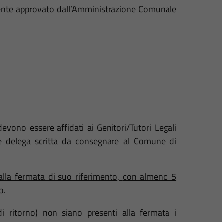
mente approvato dall’Amministrazione Comunale
evono essere affidati ai Genitori/Tutori Legali
te delega scritta da consegnare al Comune di
alla fermata di suo riferimento,
con almeno 5
o.
di ritorno
) non siano presenti alla fermata i