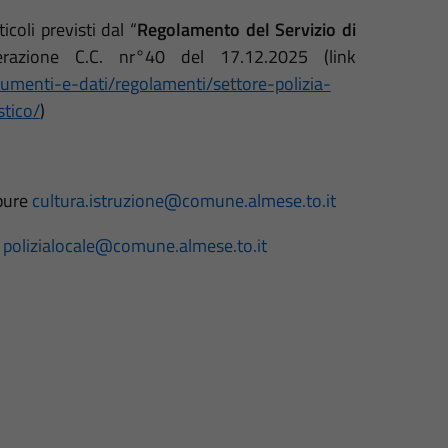
icoli previsti dal “
Regolamento del Servizio di
berazione C.C. nr°40 del 17.12.2025 (link
umenti-e-dati/regolamenti/settore-polizia-
stico/
)
ppure
cultura.istruzione@comune.almese.to.it
e
polizialocale@comune.almese.to.it