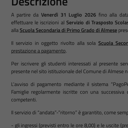
Descrizione
A partire da
Venerdì 31
Luglio 2026
fino alla da
effettuare le iscrizioni al
Servizio di Trasposto Scola
alla
Scuola Secondaria di Primo Grado di Almese
prese
Il servizio in oggetto rivolto alla sola
Scuola Secon
prestazione a pagamento
.
Per iscrivere gli studenti interessati al presente se
presente nel sito istituzionale del Comune di Almese n
L’avviso di pagamento mediante il sistema “
PagoP
Famiglie regolarmente iscritte con una successiva 
competenti.
Il servizio di “
andata
”-”
ritorno
” è garantito, come semp
- gli ingressi (
previsti entro le ore 8,00
) e le uscite (
pre