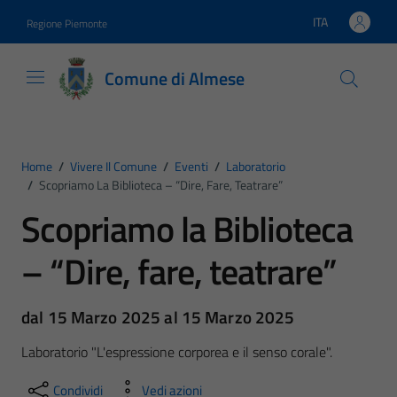
Vai ai contenuti
Vai al footer
ITA
Regione Piemonte
Lingua attiva:
Comune di Almese
Home
/
Vivere Il Comune
/
Eventi
/
Laboratorio
/
Scopriamo La Biblioteca – “Dire, Fare, Teatrare”
Scopriamo la Biblioteca
– “Dire, fare, teatrare”
dal 15 Marzo 2025 al 15 Marzo 2025
Laboratorio "L'espressione corporea e il senso corale".
Condividi
Vedi azioni