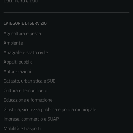
Documenti e Dati
CATEGORIE DI SERVIZIO
Agricoltura e pesca
Ambiente
Anagrafe e stato civile
Appalti pubblici
Tecnici
Questi cookie
Autorizzazioni
sono necessari
Catasto, urbanistica e SUE
per il
Cultura e tempo libero
funzionamento
del sito e non
Educazione e formazione
possono
Giustizia, sicurezza pubblica e polizia municipale
essere
Imprese, commercio e SUAP
disabilitati.
Questi cookie
Mobilità e trasporti