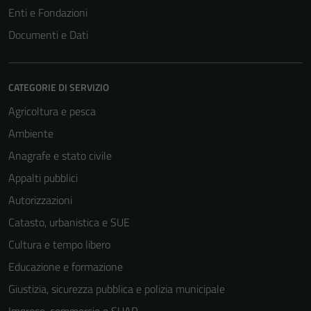
Enti e Fondazioni
Documenti e Dati
CATEGORIE DI SERVIZIO
Agricoltura e pesca
Ambiente
Anagrafe e stato civile
Tecnici
Appalti pubblici
Questi cookie
sono necessari
Autorizzazioni
per il
Catasto, urbanistica e SUE
funzionamento
Cultura e tempo libero
del sito e non
possono
Educazione e formazione
essere
Giustizia, sicurezza pubblica e polizia municipale
disabilitati.
Imprese, commercio e SUAP