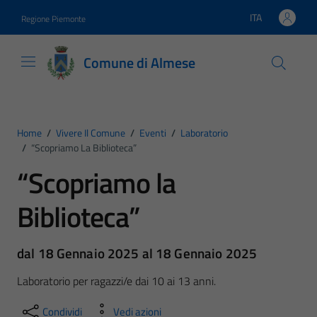
Vai ai contenuti
Vai al footer
ITA
Regione Piemonte
Lingua attiva:
Comune di Almese
Home
/
Vivere Il Comune
/
Eventi
/
Laboratorio
/
“Scopriamo La Biblioteca”
“Scopriamo la
Biblioteca”
dal 18 Gennaio 2025 al 18 Gennaio 2025
Laboratorio per ragazzi/e dai 10 ai 13 anni.
Condividi
Vedi azioni