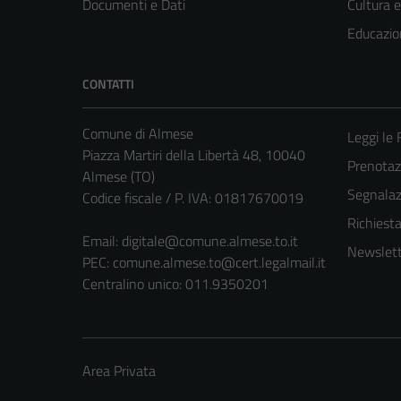
Documenti e Dati
Cultura 
Educazio
CONTATTI
Comune di Almese
Leggi le
Piazza Martiri della Libertà 48, 10040
Prenotaz
Almese (TO)
Segnalazi
Codice fiscale / P. IVA: 01817670019
Richiest
Email:
digitale@comune.almese.to.it
Newslett
PEC:
comune.almese.to@cert.legalmail.it
Centralino unico: 011.9350201
Area Privata