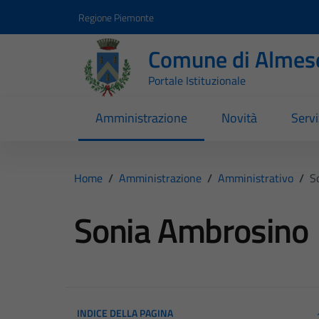
Vai ai contenuti
Vai al footer
Regione Piemonte
Comune di Almes
Portale Istituzionale
Amministrazione
Novità
Servi
Home
/
Amministrazione
/
Amministrativo
/
S
Sonia Ambrosino
INDICE DELLA PAGINA