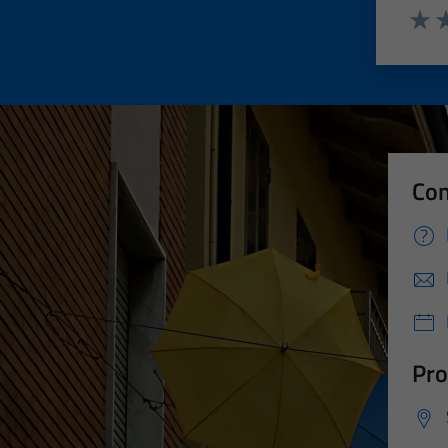
Valut
Va
Con
Pro