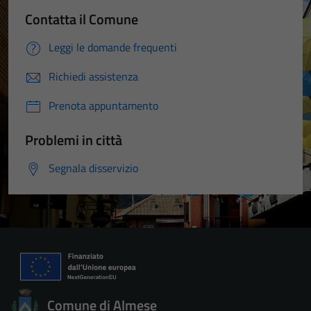
Contatta il Comune
Leggi le domande frequenti
Richiedi assistenza
Tecnici
Prenota appuntamento
Questi cookie
sono necessari
Problemi in città
per il
funzionamento
Segnala disservizio
del sito e non
possono
essere
disabilitati.
Questi cookie
non raccolgono
informazioni
personali.
Comune di Almese