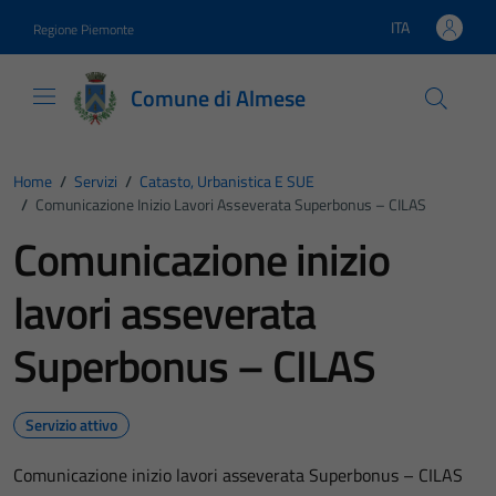
Vai ai contenuti
Vai al footer
ITA
Regione Piemonte
Lingua attiva:
Comune di Almese
Home
/
Servizi
/
Catasto, Urbanistica E SUE
/
Comunicazione Inizio Lavori Asseverata Superbonus – CILAS
Comunicazione inizio
lavori asseverata
Superbonus – CILAS
Servizio attivo
Comunicazione inizio lavori asseverata Superbonus – CILAS