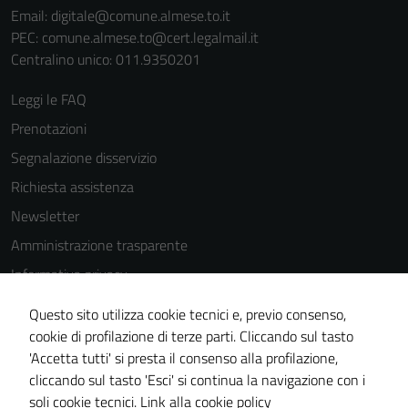
Email:
digitale@comune.almese.to.it
PEC:
comune.almese.to@cert.legalmail.it
Centralino unico: 011.9350201
Leggi le FAQ
Prenotazioni
Segnalazione disservizio
Richiesta assistenza
Newsletter
Amministrazione trasparente
Informativa privacy
Cookie Policy
Questo sito utilizza cookie tecnici e, previo consenso,
Note legali
cookie di profilazione di terze parti. Cliccando sul tasto
'Accetta tutti' si presta il consenso alla profilazione,
Dichiarazione di accessibilità
cliccando sul tasto 'Esci' si continua la navigazione con i
Piano di miglioramento del sito
soli cookie tecnici.
Link alla cookie policy