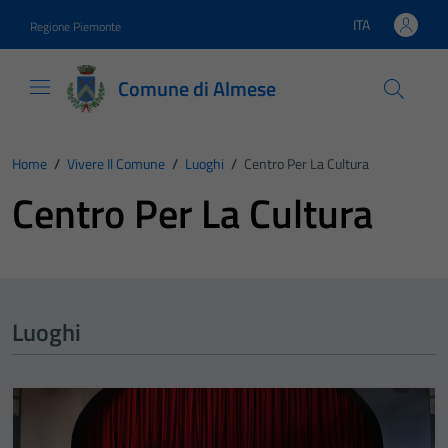
Vai ai contenuti
Vai al footer
ITA
Regione Piemonte
Lingua attiva:
Comune di Almese
Home
/
Vivere Il Comune
/
Luoghi
/
Centro Per La Cultura
Centro Per La Cultura
Luoghi