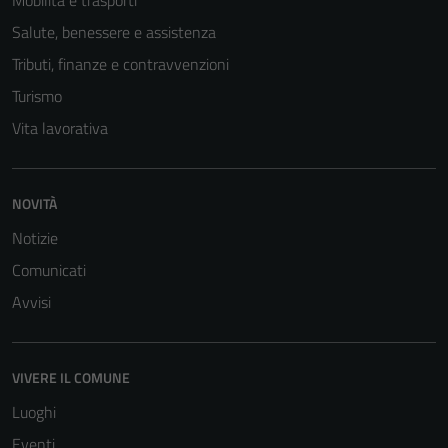
Questi cookie
Salute, benessere e assistenza
sono necessari
Tributi, finanze e contravvenzioni
per il
funzionamento
Turismo
del sito e non
Vita lavorativa
possono
essere
disabilitati.
NOVITÀ
Questi cookie
non raccolgono
Notizie
informazioni
Comunicati
personali.
Avvisi
VIVERE IL COMUNE
Luoghi
Eventi