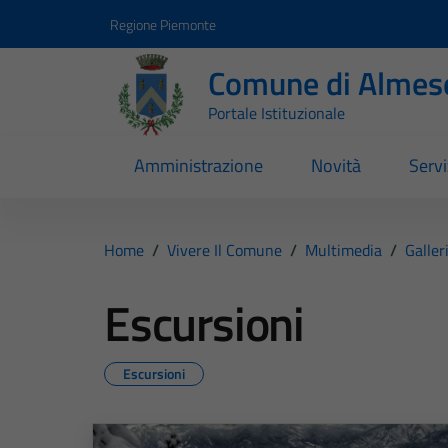
Vai ai contenuti
Vai al footer
Regione Piemonte
Comune di Almes
Portale Istituzionale
Amministrazione
Novità
Servi
Home
/
Vivere Il Comune
/
Multimedia
/
Galler
Escursioni
Escursioni