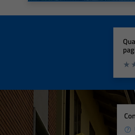
Qua
pag
Valut
Va
Con