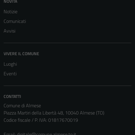
NOVITÀ
Notizie
Comunicati
Avvisi
VIVERE IL COMUNE
Luoghi
Eventi
CONTATTI
Tecnici
Comune di Almese
Questi cookie
Piazza Martiri della Libertà 48, 10040 Almese (TO)
sono necessari
Codice fiscale / P. IVA: 01817670019
per il
funzionamento
Email:
digitale@comune.almese.to.it