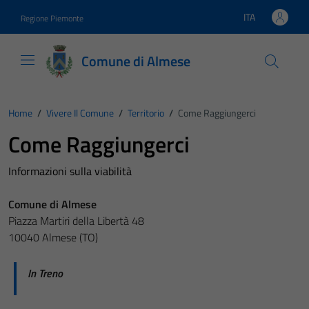
Vai ai contenuti
Vai al footer
ITA
Regione Piemonte
Lingua attiva:
Comune di Almese
Home
/
Vivere Il Comune
/
Territorio
/
Come Raggiungerci
Come Raggiungerci
Informazioni sulla viabilità
Comune di Almese
Piazza Martiri della Libertà 48
10040 Almese (TO)
In Treno