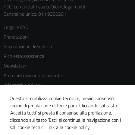
del sito e non
PEC:
comune.almese.to@cert.legalmail.it
possono
Centralino unico: 011.9350201
essere
disabilitati.
Leggi le FAQ
Questi cookie
Prenotazioni
non raccolgono
Segnalazione disservizio
informazioni
personali.
Richiesta assistenza
Newsletter
Amministrazione trasparente
Informativa privacy
Cookie Policy
Questo sito utilizza cookie tecnici e, previo consenso,
Note legali
cookie di profilazione di terze parti. Cliccando sul tasto
'Accetta tutti' si presta il consenso alla profilazione,
Dichiarazione di accessibilità
cliccando sul tasto 'Esci' si continua la navigazione con i
Piano di miglioramento del sito
soli cookie tecnici.
Link alla cookie policy